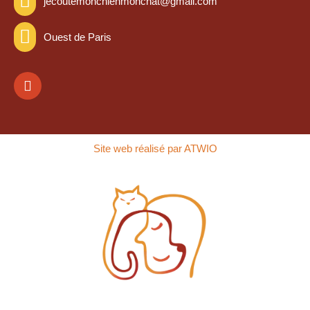
jecoutemonchienmonchat@gmail.com
Ouest de Paris
Site web réalisé par ATWIO